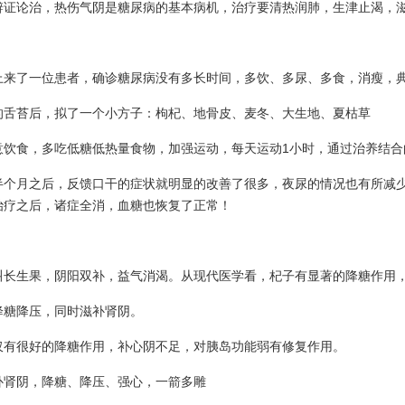
辨证论治，热伤气阴是糖尿病的基本病机，治疗要清热润肺，生津止渴，
上来了一位患者，确诊糖尿病没有多长时间，多饮、多尿、多食，消瘦，
的舌苔后，拟了一个小方子：枸杞、地骨皮、麦冬、大生地、夏枯草
意饮食，多吃低糖低热量食物，加强运动，每天运动1小时，通过治养结合
半个月之后，反馈口干的症状就明显的改善了很多，夜尿的情况也有所减
治疗之后，诸症全消，血糖也恢复了正常！
叫长生果，阴阳双补，益气消渴。从现代医学看，杞子有显著的降糖作用
降糖降压，同时滋补肾阴。
仅有很好的降糖作用，补心阴不足，对胰岛功能弱有修复作用。
补肾阴，降糖、降压、强心，一箭多雕