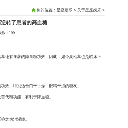
你的位置：
星座娱乐
>
关于星座娱乐
>
药逆转了患者的高血糖
击次数：199
枯草还有显著的降血糖功效，因此，如今夏枯草也是临床上
的功效，特别适合口干舌燥、眼睛干涩的糖友。
改善代谢功能，有利于降血糖。
医称之为消渴症。