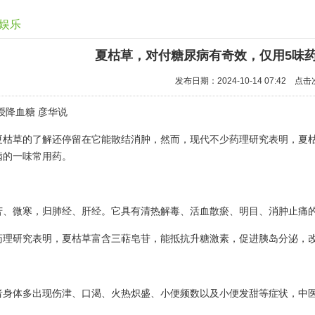
娱乐
夏枯草，对付糖尿病有奇效，仅用5味
发布日期：2024-10-14 07:42 点
授降血糖 彦华说
夏枯草的了解还停留在它能散结消肿，然而，现代不少药理研究表明，夏
病的一味常用药。
苦、微寒，归肺经、肝经。它具有清热解毒、活血散瘀、明目、消肿止痛
药理研究表明，夏枯草富含三萜皂苷，能抵抗升糖激素，促进胰岛分泌，
者身体多出现伤津、口渴、火热炽盛、小便频数以及小便发甜等症状，中