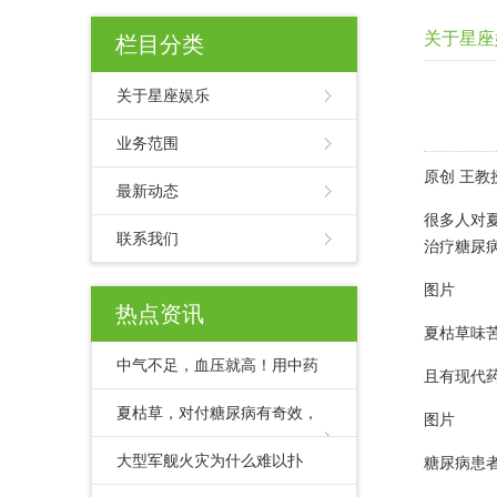
关于星座
栏目分类
关于星座娱乐
业务范围
原创 王教
最新动态
很多人对
联系我们
治疗糖尿
图片
热点资讯
夏枯草味
中气不足，血压就高！用中药
且有现代
把中气补上去，降下患者200的
夏枯草，对付糖尿病有奇效，
图片
高血
仅用5味药逆转了患者的高血糖
大型军舰火灾为什么难以扑
糖尿病患