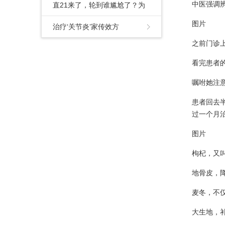
中医强调
灭？美媒解读：结构非常复
直21来了，轮到谁尴尬了？为
图片
杂，扑救难度
什么中国陆航必须装备重型武
治疗‘关节炎’家传效方
之前门诊
直？
看完患者
嘱咐她注
患者回去
过一个月
图片
枸杞，又
地骨皮，
麦冬，不
大生地，