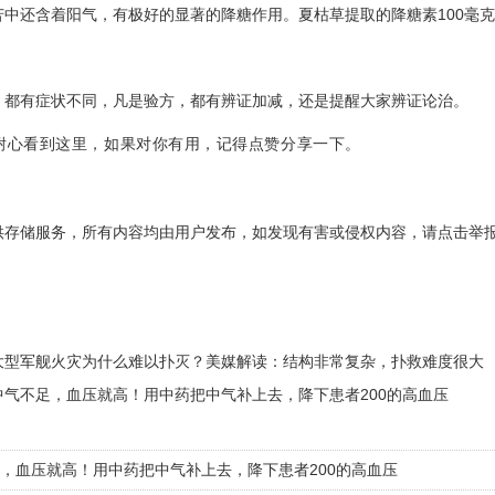
苦中还含着阳气，有极好的显著的降糖作用。夏枯草提取的降糖素100毫克
，都有症状不同，凡是验方，都有辨证加减，还是提醒大家辨证论治。
耐心看到这里，如果对你有用，记得点赞分享一下。
供存储服务，所有内容均由用户发布，如发现有害或侵权内容，请点击举
大型军舰火灾为什么难以扑灭？美媒解读：结构非常复杂，扑救难度很大
中气不足，血压就高！用中药把中气补上去，降下患者200的高血压
，血压就高！用中药把中气补上去，降下患者200的高血压